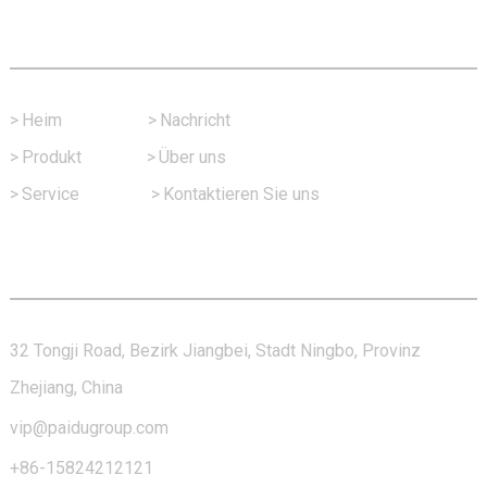
Schneller Link
>
Heim
>
Nachricht
>
Produkt
>
Über uns
>
Service
>
Kontaktieren Sie uns
Kontaktieren Sie Uns
32 Tongji Road, Bezirk Jiangbei, Stadt Ningbo, Provinz
Zhejiang, China
vip@paidugroup.com
+86-15824212121