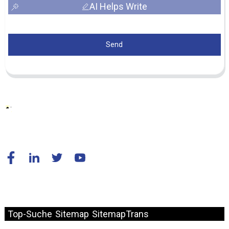
AI Helps Write
Send
© Copyright – 2010–2024: Alle Rechte vorbehalten.
Top-Suche
Sitemap
SitemapTrans