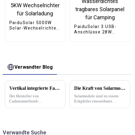
PaiduSolar 5000W
PaiduSolar 3 USB-
Solar-Wechselrichter
Anschlüsse 28W
48V 110V Off-Grid
Solarladegerät IPX4
5KW Wechselrichter
Wasserdichtes
für Solarladung
tragbares Solarpanel
für Camping
Verwandter Blog
Vertikal integrierte Fabrik des amerikanischen Herstellers mit 3,5 GW Leistung wird Solarmodule der Serie 7 produzieren
Die Kraft von Solarmodulen | PaiduSolar
Der Hersteller von
Solarmodule sind zu einem
Cadmiumtellurid-
Eckpfeiler erneuerbarer
Solarmodulen (CdTe) First
Energielösungen geworden
Solar hat mit dem Bau seiner
und verändern die Art und
fünften Produktionsfabrik in
Weise, wie wir Haushalte,
Louisiana begonnen. Die 3,5-
Unternehmen und Gemeinden
GW-Fabrik wird nach ihrer
mit Strom versorgen. Diese
Verwandte Suche
Inbetriebnahme im ersten
innovativen Geräte, auch