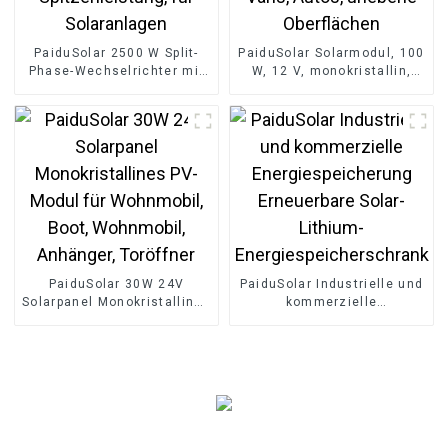
PaiduSolar 2500 W Split-
PaiduSolar Solarmodul, 100
Phase-Wechselrichter mit
W, 12 V, monokristallin,
reiner Sinuswelle,
halbflexibel, für Boote,
netzunabhängig, 5000 W
Wohnmobile, Kabinen,
Spitzenleistung, für
Vans, Autos, unebene
Solaranlagen
Oberflächen
PaiduSolar 30W 24V
PaiduSolar Industrielle und
Solarpanel Monokristallines
kommerzielle
PV-Modul für Wohnmobil,
Energiespeicherung
Boot, Wohnmobil,
Erneuerbare Solar-Lithium-
Anhänger, Toröffner
Energiespeicherschrank