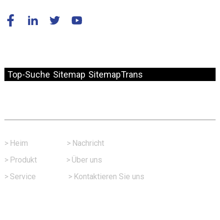
© Copyright – 2010–2024: Alle Rechte vorbehalten.
Top-Suche
Sitemap
SitemapTrans
Schneller Link
>
Heim
>
Nachricht
>
Produkt
>
Über uns
>
Service
>
Kontaktieren Sie uns
Kontaktieren Sie Uns