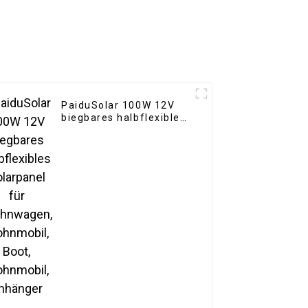
PaiduSolar 100W 12V
biegbares halbflexibles
Solarpanel für
Wohnwagen,
Wohnmobil, Boot,
Wohnmobil, Anhänger