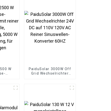
2500 W
PaiduSolar 3000W Off
se-
Grid Wechselrichter
er mit
24V DC auf 110V 120V
welle,
AC Reiner
g, 5000
Sinuswellen-Konverter
ung, für
60HZ
gen