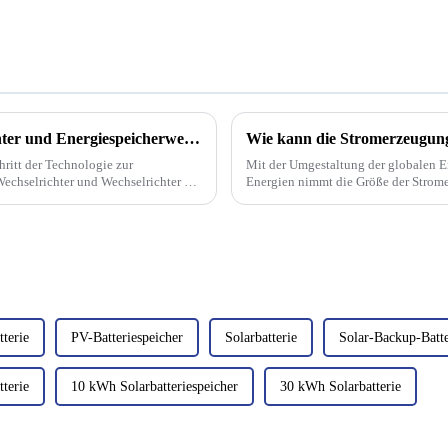
Der Unterschied zwischen Solarwechselrichter und Energiespeicherwechselrichter
Wie kann die Stromerzeugung
ritt der Technologie zur
Mit der Umgestaltung der globalen E
echselrichter und Wechselrichter zur
Energien nimmt die Größe der Strome
baren Teil der ... geworden.
Bestandteil grüner Energie zu.
terie
PV-Batteriespeicher
Solarbatterie
Solar-Backup-Batte
terie
10 kWh Solarbatteriespeicher
30 kWh Solarbatterie