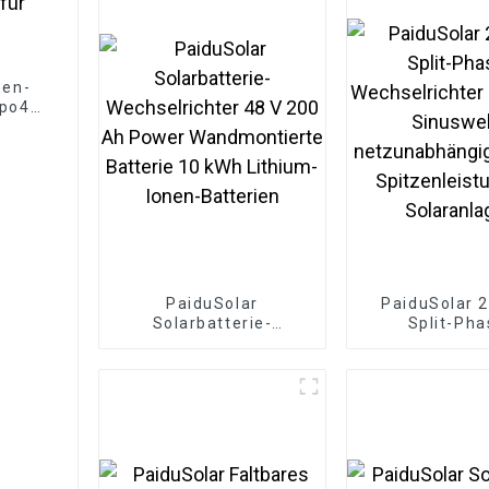
nen-
epo4-
PaiduSolar
PaiduSolar 
Solarbatterie-
Split-Pha
Wechselrichter 48 V
Wechselricht
200 Ah Power
reiner Sinus
Wandmontierte
netzunabhängi
Batterie 10 kWh
W Spitzenleist
Lithium-Ionen-
Solaranla
Batterien