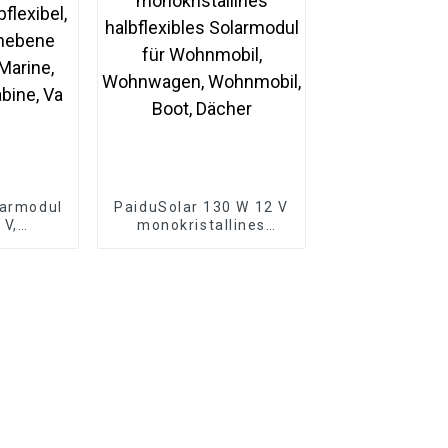
larmodul
PaiduSolar 130 W 12 V
 V,
monokristallines
biegbar,
halbflexibles
ene
Solarmodul für
Marine,
Wohnmobil,
bine, Va
Wohnwagen,
Wohnmobil, Boot,
Dächer