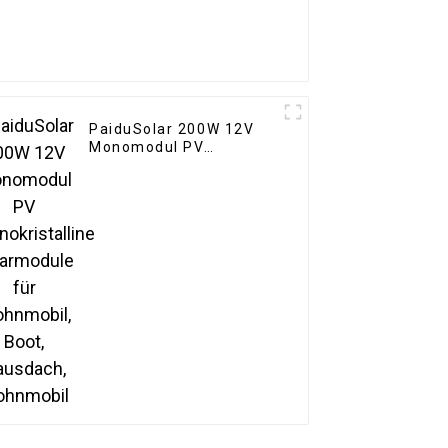
PaiduSolar 200W 12V
Monomodul PV
Monokristalline
Solarmodule für
Wohnmobil, Boot,
Hausdach, Wohnmobil