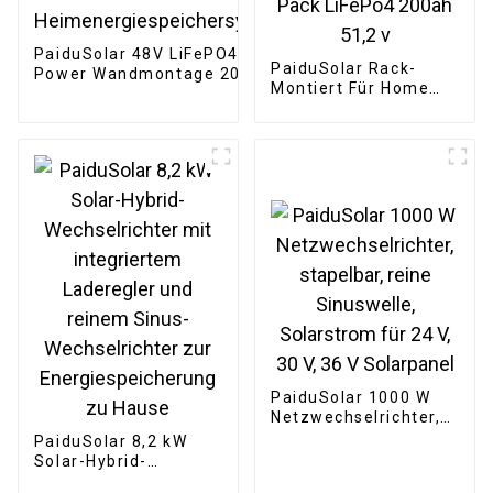
PaiduSolar 48V LiFePO4
PaiduSolar Rack-
Power Wandmontage 200ah
Montiert Für Home
10kwh Solarbatterie
Solar Energie System
Heimenergiespeichersystem
48V Lithium-Batterie
Pack LiFePo4 200ah
51,2 v
PaiduSolar 1000 W
Netzwechselrichter,
stapelbar, reine
PaiduSolar 8,2 kW
Sinuswelle,
Solar-Hybrid-
Solarstrom für 24 V,
Wechselrichter mit