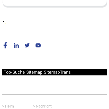
© Copyright – 2010–2024: Alle Rechte vorbehalten.
Top-Suche
Sitemap
SitemapTrans
Schneller Link
>
Heim
>
Nachricht