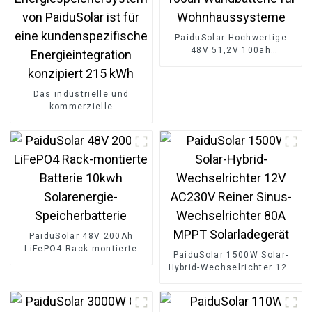
PaiduSolar Hochwertige
48V 51,2V 100ah
Wandbatterie für
Wohnhaussysteme
Das industrielle und
kommerzielle
Energiespeichersystem von
PaiduSolar ist für eine
kundenspezifische
Energieintegration
konzipiert 215 kWh
PaiduSolar 48V 200Ah
LiFePO4 Rack-montierte
PaiduSolar 1500W Solar-
Batterie 10kwh
Hybrid-Wechselrichter 12V
Solarenergie-
AC230V Reiner Sinus-
Speicherbatterie
Wechselrichter 80A MPPT
Solarladegerät