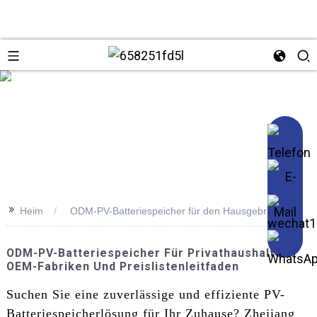
se
>>
Heim
ODM-PV-Batteriespeicher für den Hausgebrauch
ODM-PV-Batteriespeicher Für Privathaushalte:
OEM-Fabriken Und Preislistenleitfaden
Suchen Sie eine zuverlässige und effiziente PV-
Batteriespeicherlösung für Ihr Zuhause? Zhejiang