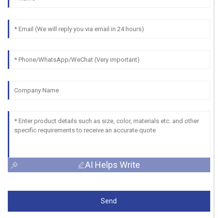
AI Helps Write
Send