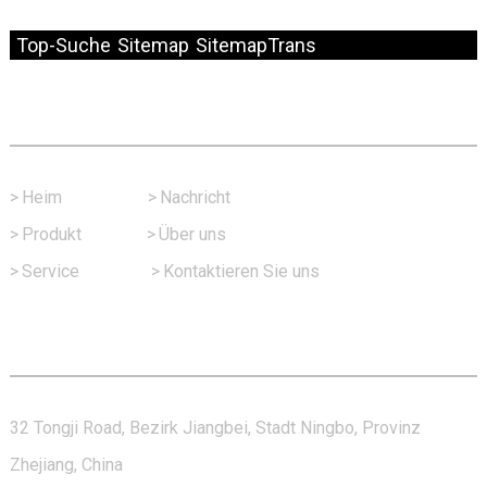
© Copyright – 2010–2024: Alle Rechte vorbehalten.
Top-Suche
Sitemap
SitemapTrans
Schneller Link
>
Heim
>
Nachricht
>
Produkt
>
Über uns
>
Service
>
Kontaktieren Sie uns
Kontaktieren Sie Uns
32 Tongji Road, Bezirk Jiangbei, Stadt Ningbo, Provinz
Zhejiang, China