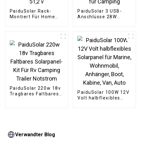
PaiduSolar Rack-
PaiduSolar 3 USB-
Montiert Für Home
Anschlüsse 28W
Solar Energie System
Solarladegerät IPX4
48V Lithium-Batterie
Wasserdichtes
Pack LiFePo4 200ah
tragbares Solarpanel
51,2 v
für Camping
PaiduSolar 220w 18v
PaiduSolar 100W 12V
Tragbares Faltbares
Volt halbflexibles
Solarpanel-Kit Für Rv
Solarpanel für
Camping Trailer
Marine, Wohnmobil,
Notstrom
Anhänger, Boot,
Kabine, Van, Auto
Verwandter Blog