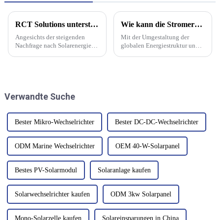
RCT Solutions unterstützt bei der Erforschung einer vertikal integrierten Solarmodulfabrik mit 10 GW in Manitoba, einschließlich einer Glasfabrik
Wie kann die Stromerzeugung durch Photovoltaik verbessert werden?
Angesichts der steigenden
Mit der Umgestaltung der
Nachfrage nach Solarenergie
globalen Energiestruktur und
auf dem lukrativen
der energischen Förderung
nordamerikanischen Markt hat
sauberer Energien nimmt die
die kanadische
Größe der Stromerzeugung von
Provinzregierung Manitoba
Photovoltaikkraftwerken als
Pläne für den Bau des weltweit
wichtiger Bestandteil grüner
Verwandte Suche
„saubersten Zentrums für
Energie zu.
fortschrittliche Fertigung“ für
einige Jahre angekündigt.
Bester Mikro-Wechselrichter
Bester DC-DC-Wechselrichter
ODM Marine Wechselrichter
OEM 40-W-Solarpanel
Bestes PV-Solarmodul
Solaranlage kaufen
Solarwechselrichter kaufen
ODM 3kw Solarpanel
Mono-Solarzelle kaufen
Solareinsparungen in China