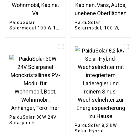
PaiduSolar
PaiduSolar
Solarmodul 100 W 12
Solarmodul, 100 W,
V, halbflexibel,
12 V, monokristallin,
biegbar, für unebene
halbflexibel, für
Oberflächen, Marine,
Boote, Wohnmobile,
Wohnmobil, Kabine,
Kabinen, Vans, Autos,
Va
unebene Oberflächen
PaiduSolar 30W 24V
Solarpanel
PaiduSolar 8,2 kW
Monokristallines PV-
Solar-Hybrid-
Modul für Wohnmobil,