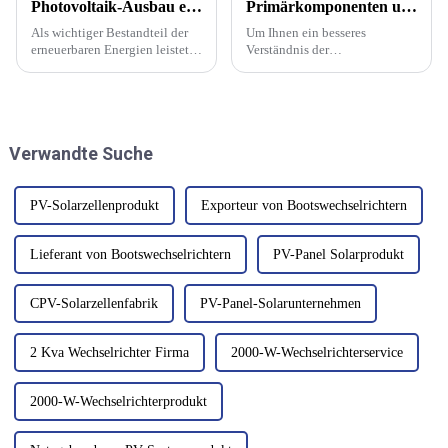
Photovoltaik-Ausbau erfordert innovative PV-Anwendungsmodelle
Primärkomponenten und Rohstoffe von Photovoltaikmodulen
Als wichtiger Bestandteil der
Um Ihnen ein besseres
erneuerbaren Energien leistet
Verständnis der
die Photovoltaikbranche einen
Batteriekomponenten zu
entscheidenden Beitrag zur
ermöglichen, sind im
Energiewende und zur
Folgenden die wichtigsten
Bekämpfung des
Rohstoffe und Komponenten
Klimawandels. Mit der
aufgeführt, die für die
Verwandte Suche
kontinuierlichen Entwicklung
Herstellung von
von...
Batteriekomponenten sowie
deren Leistung erforderlich
sind ...
PV-Solarzellenprodukt
Exporteur von Bootswechselrichtern
Lieferant von Bootswechselrichtern
PV-Panel Solarprodukt
CPV-Solarzellenfabrik
PV-Panel-Solarunternehmen
2 Kva Wechselrichter Firma
2000-W-Wechselrichterservice
2000-W-Wechselrichterprodukt