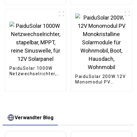
Wechselrichter mit
Boot, Wohnmobil,
integriertem
Anhänger, Toröffner
Laderegler und
reinem Sinus-
Wechselrichter zur
Energiespeicherung
zu Hause
PaiduSolar 1000W
Netzwechselrichter,
PaiduSolar 200W 12V
stapelbar, MPPT,
Monomodul PV
reine Sinuswelle, für
Monokristalline
12V Solarpanel
Solarmodule für
Wohnmobil, Boot,
Hausdach, Wohnmobil
Verwandter Blog