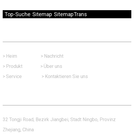
© Copyright – 2010–2024: Alle Rechte vorbehalten.
Top-Suche
Sitemap
SitemapTrans
Schneller Link
>
Heim
>
Nachricht
>
Produkt
>
Über uns
>
Service
>
Kontaktieren Sie uns
Kontaktieren Sie Uns
32 Tongji Road, Bezirk Jiangbei, Stadt Ningbo, Provinz
Zhejiang, China