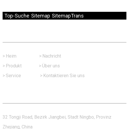
© Copyright – 2010–2024: Alle Rechte vorbehalten.
Top-Suche
Sitemap
SitemapTrans
Schneller Link
>
Heim
>
Nachricht
>
Produkt
>
Über uns
>
Service
>
Kontaktieren Sie uns
Kontaktieren Sie Uns
32 Tongji Road, Bezirk Jiangbei, Stadt Ningbo, Provinz
Zhejiang, China