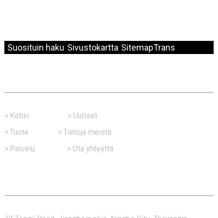
© Copyright - 2010-2024 : Kaikki oikeudet pidätetään.
Suosituin haku
Sivustokartta
SitemapTrans
Nopea Linkki
>
Kotiin
>
Uutiset
>
Tuote
>
Tietoja meistä
>
Palvelu
>
Ota yhteyttä
Ota Yhteyttä