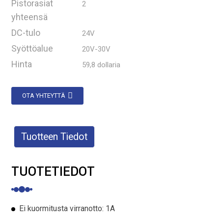
Pistorasiat
2
yhteensä
DC-tulo
24V
Syöttöalue
20V-30V
Hinta
59,8 dollaria
OTA YHTEYTTÄ
Tuotteen Tiedot
TUOTETIEDOT
Ei kuormitusta virranotto: 1A