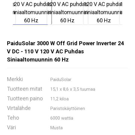
PaiduSolar 3000 W Off Grid Power Inverter 24
V DC - 110 V 120 V AC Puhdas
Siniaaltomuunnin 60 Hz
Merkki
PaiduSolar
Tuotteen mitat
15,1 x 8,6 x 3,5 tuumaa
Tuotteen paino
11,2 kiloa
.
Virtalähde
Paristokäyttöinen
Teho
6000 wattia
Väri
Musta