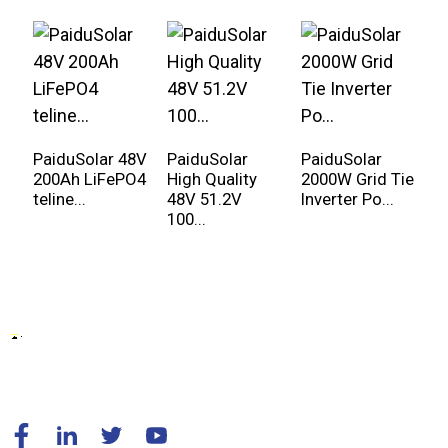
PaiduSolar 48V
PaiduSolar
PaiduSolar
P
200Ah LiFePO4
High Quality
2000W Grid Tie
8
teline...
48V 51.2V
Inverter Po...
a
100...
v