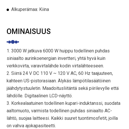
Alkuperämaa: Kiina
OMINAISUUS
1. 3000 W jatkuva 6000 W huippu todellinen puhdas
siniaalto aurinkoenergian invertteri, yhtä hyvä kuin
verkkovirta, varavirtalähde kodin virtalähteeseen.
2. Siirrä 24 V DC 110 V ~ 120 V AC, 60 Hz taajuuteen,
kahteen US-pistorasiaan. Älykäs lämpötilasäätöinen
jäähdytystuuletin. Maadoitusliitäntä sekä piirilevylle että
lähdölle. Digitaalinen LCD-näyttö.
3. Korkealaatuinen todellinen kupari-induktanssi, suodata
aaltomuoto, varmista todellinen puhdas siniaalto AC-
lähtö, suojaa laitteesi. Kaikki suuret tuontimosfetit, joilla
on vahva ajokapasiteetti.