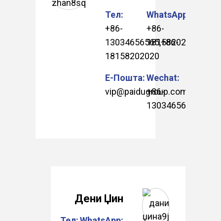
Тел:
WhatsApp:
+86-
+86-
13034656565
18158202020
,
+86-
18158202020
Е-Пошта:
Wechat:
vip@paidugroup.com
+86-
13034656565
.
Дени Џин
Тел:
WhatsApp: