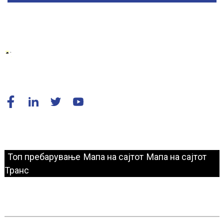
© Авторски права - 2010-2024: Сите права се задржани.
Топ пребарување
Мапа на сајтот
Мапа на сајтот
Транс
Брза Врска