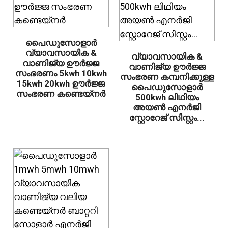
പൈഡുസോളാർ
വ്യാവസായിക &
വ്യാവസായിക &
വാണിജ്യ ഊർജ്ജ
വാണിജ്യ ഊർജ്ജ
സംഭരണം 5kwh 10kwh
സംഭരണ ​​കമ്പനിക്കുള്ള
15kwh 20kwh ഊർജ്ജ
പൈഡുസോളാർ
സംഭരണ ​​കണ്ടെയ്നർ
500kwh ലിഥിയം
അയൺ എനർജി
സ്റ്റോറേജ് സിസ്റ്റം...