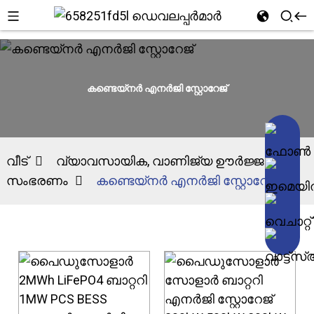
കണ്ടെയ്നർ എനർജി സ്റ്റോറേജ്
വീട്
വ്യാവസായിക, വാണിജ്യ ഊർജ്ജ
സംഭരണം
കണ്ടെയ്നർ എനർജി സ്റ്റോറേജ്