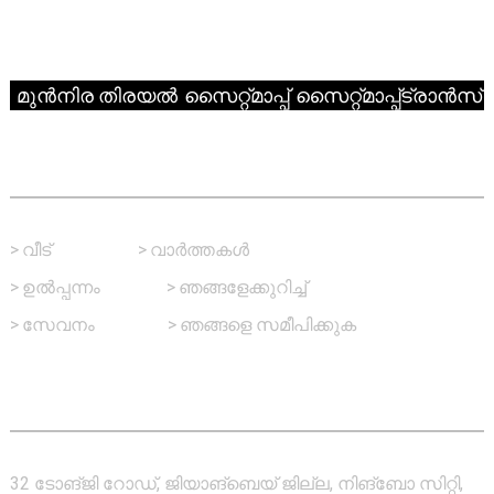
© പകർപ്പവകാശം - 2010-2024 : എല്ലാ അവകാശങ്ങളും നിക്ഷിപ്തം.
മുൻനിര തിരയൽ
സൈറ്റ്മാപ്പ്
സൈറ്റ്മാപ്പ്ട്രാൻസ്
ഫാസ്റ്റ് ലിങ്ക്
>
വീട്
>
വാർത്തകൾ
>
ഉൽപ്പന്നം
>
ഞങ്ങളേക്കുറിച്ച്
>
സേവനം
>
ഞങ്ങളെ സമീപിക്കുക
ഞങ്ങളെ സമീപിക്കുക
32 ടോങ്‌ജി റോഡ്, ജിയാങ്‌ബെയ് ജില്ല, നിങ്‌ബോ സിറ്റി,