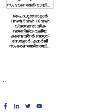
പൈഡുസോളാർ
1mwh 5mwh 10mwh
വ്യാവസായിക
വാണിജ്യ വലിയ
കണ്ടെയ്നർ ബാറ്ററി
സോളാർ എനർജി
സംഭരണത്തിനായി...