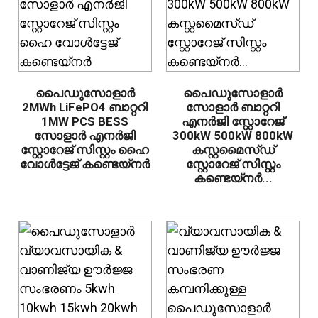
പൈഡുസോളാർ
പൈഡുസോളാർ
2MWh LiFePO4 ബാറ്ററി
സോളാർ ബാറ്ററി
1MW PCS BESS
എനർജി സ്റ്റോറേജ്
സോളാർ എനർജി
300kW 500kW 800kW
സ്റ്റോറേജ് സിസ്റ്റം ഹൈ
കസ്റ്റമൈസ്ഡ്
വോൾട്ടേജ് കണ്ടെയ്നർ
സ്റ്റോറേജ് സിസ്റ്റം
കണ്ടെയ്നർ...
.