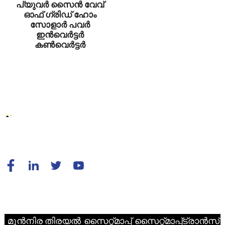
പ്യുവർ സൈൻ വേവ്
ഓഫ് ഗ്രിഡ് ഹോം
സോളാർ പവർ
ഇൻവെർട്ടർ
കൺവെർട്ടർ
© പകർപ്പവകാശം - 2010-2024 : എല്ലാ അവകാശങ്ങളും നിക്ഷിപ്തം.
മുൻനിര തിരയൽ
സൈറ്റ്മാപ്പ്
സൈറ്റ്മാപ്പ്ട്രാൻസ്