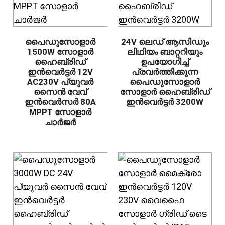
പൈഡുസോളാർ
24V ലെഡ് ആസിഡും
1500W സോളാർ
ലിഥിയം ബാറ്ററിയും
ഹൈബ്രിഡ്
ഉപയോഗിച്ച്
ഇൻവെർട്ടർ 12V
പ്രവർത്തിക്കുന്ന
AC230V പ്യുവർ
പൈഡുസോളാർ
സൈൻ വേവ്
സോളാർ ഹൈബ്രിഡ്
ഇൻവെർസർ 80A
ഇൻവെർട്ടർ 3200W
MPPT സോളാർ
ചാർജർ