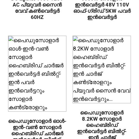
AC പ്യുവർ സൈൻ
ഇൻവെർട്ടർ 48V 110V
വേവ് കൺവെർട്ടർ
ഓഫ്-ഗ്രിഡ് 5KW പവർ
60HZ
ഇൻവെർട്ടർ
പൈഡുസോളാർ
8.2KW സോളാർ
പൈഡുസോളാർ ഓൾ-
ഹൈബ്രിഡ്
ഇൻ-വൺ സോളാർ
ഇൻവെർട്ടർ ബിൽറ്റ്-
ഹൈബ്രിഡ് ചാർജർ
ഇൻ ചാർജ്