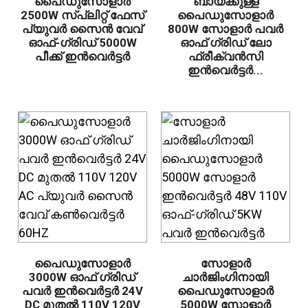
പൈഡുസോളാർ
ബായ്‌ക്കുള്ള
2500W സ്പ്ലിറ്റ് ഫേസ്
പൈഡുസോളാർ
പ്യുവർ സൈൻ വേവ്
800W സോളാർ പവർ
ഓഫ്-ഗ്രിഡ് 5000W
ഓഫ് ഗ്രിഡ് ലോ
പീക്ക് ഇൻവെർട്ടർ
ഫ്രീക്വൻസി
ഇൻവെർട്ടർ...
പൈഡുസോളാർ
സോളാർ
3000W ഓഫ് ഗ്രിഡ്
ചാർജിംഗിനായി
പവർ ഇൻവെർട്ടർ 24V
പൈഡുസോളാർ
DC മുതൽ 110V 120V
5000W സോളാർ