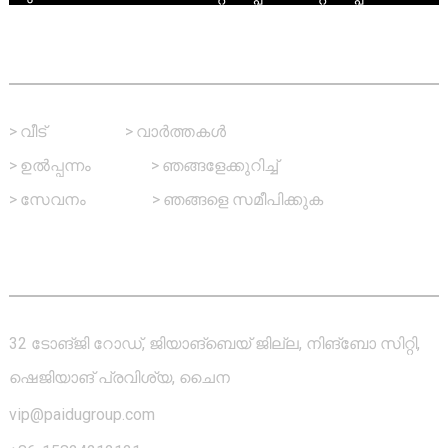
ഫാസ്റ്റ് ലിങ്ക്
>
വീട്
>
വാർത്തകൾ
>
ഉൽപ്പന്നം
>
ഞങ്ങളേക്കുറിച്ച്
>
സേവനം
>
ഞങ്ങളെ സമീപിക്കുക
ഞങ്ങളെ സമീപിക്കുക
32 ടോങ്‌ജി റോഡ്, ജിയാങ്‌ബെയ് ജില്ല, നിങ്‌ബോ സിറ്റി,
ഷെജിയാങ് പ്രവിശ്യ, ചൈന
vip@paidugroup.com