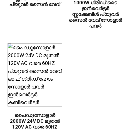
1000W ഗ്രിഡ് ടൈ
പ്യുവർ സൈൻ വേവ്
ഇൻവെർട്ടർ
സ്റ്റാക്കബിൾ പ്യുവർ
സൈൻ വേവ് സോളാർ
പവർ
പൈഡുസോളാർ
2000W 24V DC മുതൽ
120V AC വരെ 60HZ