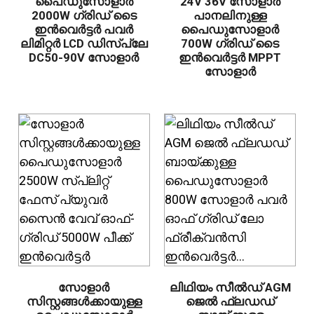
പൈഡുസോളാർ
24V 36V സോളാർ
2000W ഗ്രിഡ് ടൈ
പാനലിനുള്ള
ഇൻവെർട്ടർ പവർ
പൈഡുസോളാർ
ലിമിറ്റർ LCD ഡിസ്പ്ലേ
700W ഗ്രിഡ് ടൈ
DC50-90V സോളാർ
ഇൻവെർട്ടർ MPPT
സോളാർ
സോളാർ
ലിഥിയം സീൽഡ് AGM
സിസ്റ്റങ്ങൾക്കായുള്ള
ജെൽ ഫ്ലഡഡ്