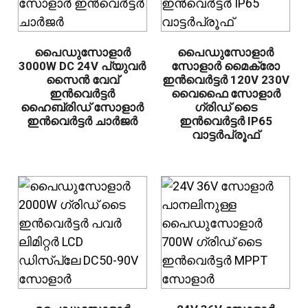
പൈഡുസോളാർ
പൈഡുസോളാർ
3000W DC 24V പ്യുവർ
സോളാർ മൈക്രോ
സൈൻ വേവ്
ഇൻവെർട്ടർ 120V 230V
ഇൻവെർട്ടർ
വൈഫൈ സോളാർ
ഹൈബ്രിഡ് സോളാർ
ഗ്രിഡ് ടൈ
ഇൻവെർട്ടർ ചാർജർ
ഇൻവെർട്ടർ IP65
വാട്ടർപ്രൂഫ്