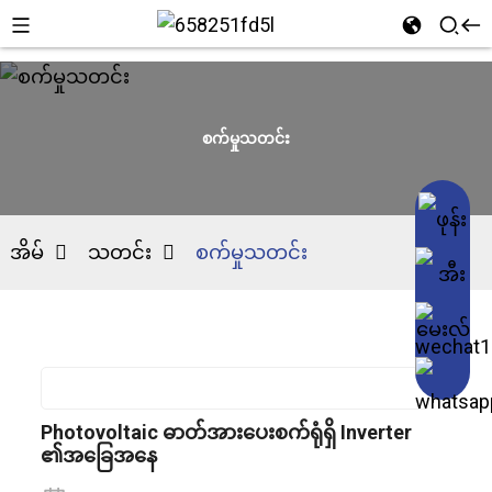
စက်မှုသတင်း
အိမ်
သတင်း
စက်မှုသတင်း
Photovoltaic ဓာတ်အားပေးစက်ရုံရှိ Inverter
၏အခြေအနေ