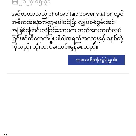
၂၀၂၄-၀၅-၃၁
အင်ဗာတာသည် photovoltaic power station တွင်
အဓိကအခန်းကဏ္ဍမှပါဝင်ပြီး လျှပ်စစ်စွမ်းအင်
အဖြစ်ပြောင်းလဲခြင်းသာမက ဓာတ်အားထုတ်လုပ်
ခြင်း၏ထိရောက်မှု၊ ပါဝါအရည်အသွေးနှင့် စနစ်တို့
ကိုလည်း တိုးတက်ကောင်းမွန်စေသည်။
အသေးစိတ်ကြည့်ရှုပါ။
.