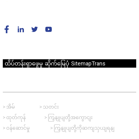
© မူပိုင်ခွင့် - 2010-2024 : All Rights Reserved.
ထိပ်တန်းရှာဖွေမှု
ဆိုက်မြေပုံ
SitemapTrans
အမြန်လင့်ခ်
>
အိမ်
>
သတင်း
>
ထုတ်ကုန်
>
ကြှနျုပျတို့အကွောငျး
>
ဝန်ဆောင်မှု
>
ကြှနျုပျတို့ကိုဆကျသှယျရနျ