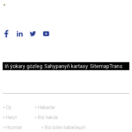
© Copyright - 2010-2024: Rightshli hukuklar goralan.
Iň ýokary gözleg
Sahypanyň kartasy
SitemapTrans
Çalt Baglanyşyk
>
Öý
>
Habarlar
>
Haryt
>
Biz hakda
>
Hyzmat
>
Biz bilen habarlaşyň