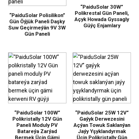
“PaiduSolar 30W”
Polikrestal Gün Paneli,
“PaiduSolar Polisilikon”
Açyk Howada Gyssagly
Gün Öýjük Paneli Daşky
Güýç Enjamlary
Suw Geçirmeýän 9V 3W
Gün Paneli
.
“PaiduSolar 100W”
“PaiduSolar 25W 12V”
Polikristally 12V Gün
Gaýyk Derwezesini
Paneli Moduly PV
Açýan Towuk Saklanýan
Batareýa Zarýad
Jaýy Yşyklandyrmak
Bermek Üçin Gämi
Üçin Polikristally Gün