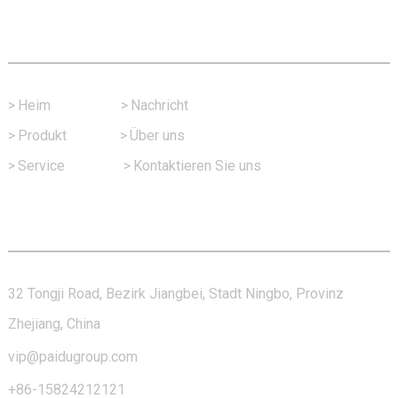
Schneller Link
>
Heim
>
Nachricht
>
Produkt
>
Über uns
>
Service
>
Kontaktieren Sie uns
Kontaktieren Sie Uns
32 Tongji Road, Bezirk Jiangbei, Stadt Ningbo, Provinz
Zhejiang, China
vip@paidugroup.com
+86-15824212121