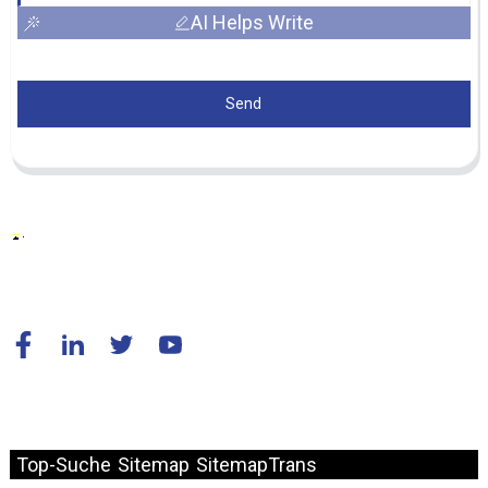
AI Helps Write
Send
© Copyright – 2010–2024: Alle Rechte vorbehalten.
Top-Suche
Sitemap
SitemapTrans