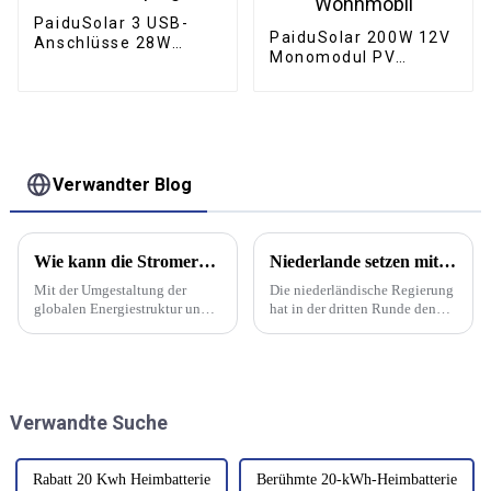
PaiduSolar 3 USB-
PaiduSolar 200W 12V
Anschlüsse 28W
Monomodul PV
Solarladegerät IPX4
Monokristalline
Wasserdichtes
Solarmodule für
tragbares Solarpanel
Wohnmobil, Boot,
für Camping
Hausdach, Wohnmobil
Verwandter Blog
Wie kann die Stromerzeugung durch Photovoltaik verbessert werden?
Niederlande setzen mit 412 Millionen Euro aus dem Nationalen Wachstumsfonds auf kreislauffähige Solarmodule
Mit der Umgestaltung der
Die niederländische Regierung
globalen Energiestruktur und
hat in der dritten Runde den
der energischen Förderung
größten Teil ihres 4 Milliarden
sauberer Energien nimmt die
Euro schweren Nationalen
Größe der Stromerzeugung von
Wachstumsfonds bereitgestellt
Photovoltaikkraftwerken als
und stellt 412 Millionen Euro
wichtiger Bestandteil grüner
für die Entwicklung
Verwandte Suche
Energie zu.
kreisförmiger Solarmodule im
Rahmen des … bereit.
Rabatt 20 Kwh Heimbatterie
Berühmte 20-kWh-Heimbatterie