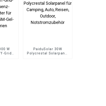
800 W
PaiduSolar 30W
f-Grid-
Polycrestal Solarpanel
uenz-
für Camping, Auto,
er für
Reisen, Outdoor,
GM-Gel-
Notstromzubehör
rien