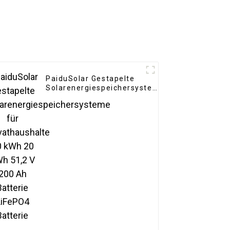
PaiduSolar Gestapelte
Solarenergiespeichersysteme
für Privathaushalte 10 kWh
20 kWh 51,2 V 200 Ah
Batterie LiFePO4 Batterie