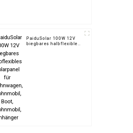
PaiduSolar 100W 12V
biegbares halbflexibles
Solarpanel für
Wohnwagen,
Wohnmobil, Boot,
Wohnmobil, Anhänger