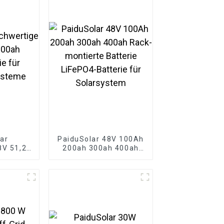
ar
PaiduSolar 48V 100Ah
8V 51,2V
200ah 300ah 400ah
atterie
Rack-montierte
systeme
Batterie LiFePO4-
Batterie für
Solarsystem