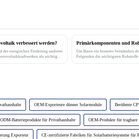
voltaik verbessert werden?
Primärkomponenten und Rohs
d der energischen Förderung sauberer
Um Ihnen ein besseres Verständnis d
tovoltaikkraftwerken als wichtiger
Folgenden die wichtigsten Rohstoffe
von Batteriekomponenten sowie deren 
vathaushalte
OEM-Exporteure dünner Solarmodule
Berühmte CPV
ODM-Batterieprodukte für Privathaushalte
OEM-Produkte für tragbare 
terung Exporteur
CE-zertifizierte Fabriken für Solarbatteriesysteme für 