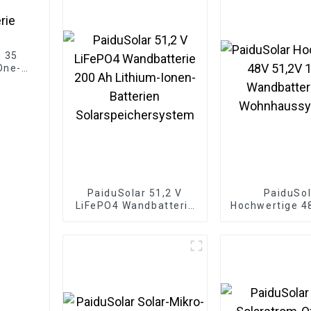
h 35
One-
tterie
PaiduSolar 51,2 V
PaiduSol
LiFePO4 Wandbatterie
Hochwertige 4
200 Ah Lithium-Ionen-
100ah Wandb
Batterien
für Wohnhaus
Solarspeichersystem