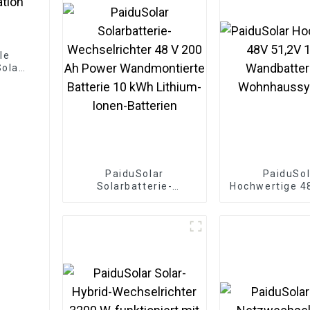
le
olar
e
 kWh
PaiduSolar
PaiduSol
Solarbatterie-
Hochwertige 4
Wechselrichter 48 V
100ah Wandb
200 Ah Power
für Wohnhaus
Wandmontierte
Batterie 10 kWh
Lithium-Ionen-
Batterien