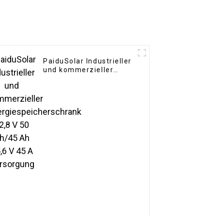
PaiduSolar Industrieller
und kommerzieller
Energiespeicherschrank
12,8 V 50 Ah/45 Ah 25,6
V 45 A Versorgung