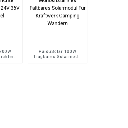
 700W
PaiduSolar 100W
ichter
Tragbares Solarmodul
ür 24V
Monokristallines
anel
Faltbares Solarmodul
Für Kraftwerk Camping
Wandern