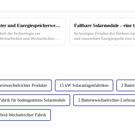
Der Unterschied zwischen Solarwechselrichter und Energiespeicherwechselrichter
Faltbare Solarmodule – eine t
ritt der Technologie zur
Im heutigen Zeitalter des Strebens na
echselrichter und Wechselrichter zur
und erneuerbare Energiequelle eine 
baren Teil der ... geworden.
Solarmodule hat neue...
eriewechselrichter Produkte
15 kW Solaranlagenfabriken
2 Batte
Fabrik für bodengestützte Solarmodule
2 Batteriewechselrichter-Lieferan
rid-Wechselrichter Fabrik