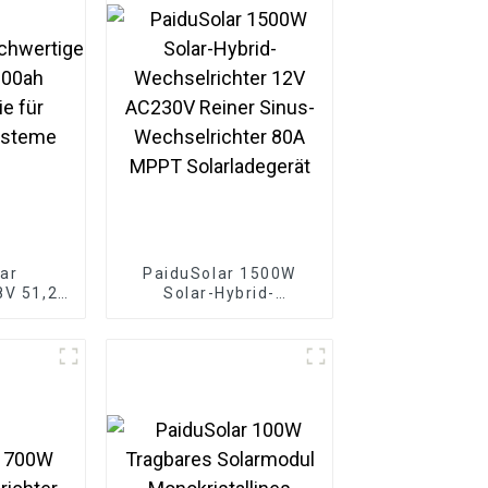
ar
PaiduSolar 1500W
8V 51,2V
Solar-Hybrid-
atterie
Wechselrichter 12V
systeme
AC230V Reiner Sinus-
Wechselrichter 80A
MPPT Solarladegerät