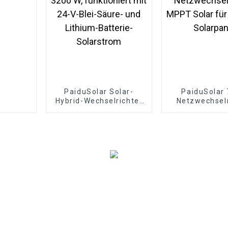
PaiduSolar Solar-
PaiduSolar
Hybrid-Wechselrichter
Netzwechselr
3200 W, funktioniert
MPPT Solar f
mit 24-V-Blei-Säure-
36V Solarp
und Lithium-Batterie-
Solarstrom