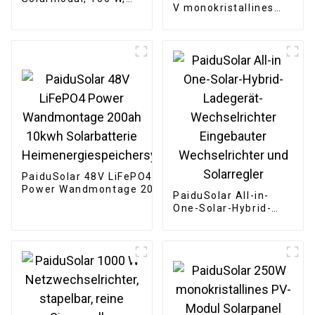
V monokristallines
12 V, monokristallin,
halbflexibles
halbflexibel, für
Solarmodul für
Boote, Wohnmobile,
Wohnmobil,
Kabinen, Vans, Autos,
Wohnwagen,
unebene Oberflächen
Wohnmobil, Boot,
Dächer
PaiduSolar 48V LiFePO4
Power Wandmontage 200ah
PaiduSolar All-in-
10kwh Solarbatterie
One-Solar-Hybrid-
Heimenergiespeichersystem
Ladegerät-
Wechselrichter
Eingebauter
Wechselrichter und
Solarregler