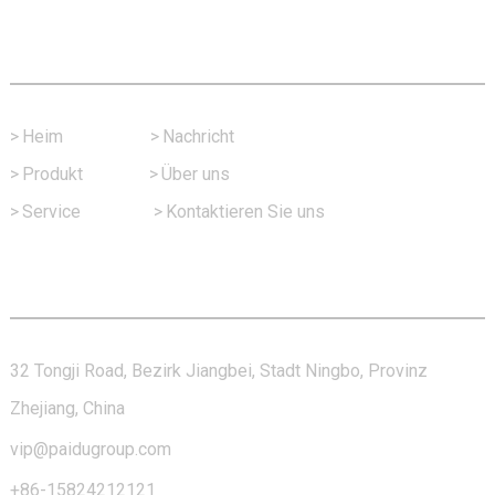
Schneller Link
>
Heim
>
Nachricht
>
Produkt
>
Über uns
>
Service
>
Kontaktieren Sie uns
Kontaktieren Sie Uns
32 Tongji Road, Bezirk Jiangbei, Stadt Ningbo, Provinz
Zhejiang, China
vip@paidugroup.com
+86-15824212121