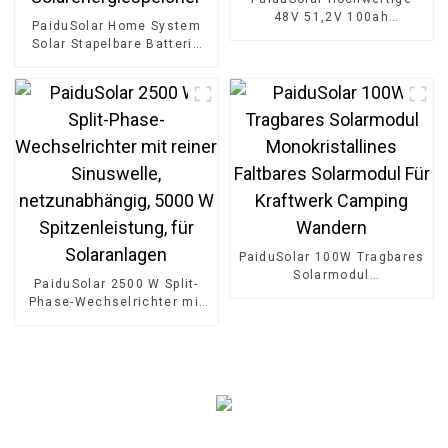
48V 51,2V 100ah
PaiduSolar Home System
Wandbatterie für
Solar Stapelbare Batterie
Wohnhaussysteme
51,2 V 10 kW 20 kW
Stapelbare Batterie
Solarenergiespeicher
PaiduSolar 100W Tragbares
Solarmodul
PaiduSolar 2500 W Split-
Monokristallines Faltbares
Phase-Wechselrichter mit
Solarmodul Für Kraftwerk
reiner Sinuswelle,
Camping Wandern
netzunabhängig, 5000 W
Spitzenleistung, für
Solaranlagen