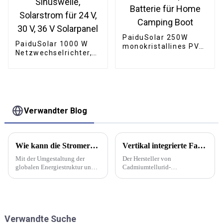
PaiduSolar 250W
PaiduSolar 1000 W
monokristallines PV-
Netzwechselrichter,
Modul Solarpanel
stapelbar, reine
Batterie für Home
Sinuswelle,
Camping Boot
Solarstrom für 24 V,
30 V, 36 V Solarpanel
Verwandter Blog
Wie kann die Stromerzeugung durch Photovoltaik verbessert werden?
Vertikal integrierte Fabrik des amerikanischen Herstellers mit 3,5 GW Leistung wird Solarmodule der Serie 7 produzieren
Mit der Umgestaltung der
Der Hersteller von
globalen Energiestruktur und
Cadmiumtellurid-
der energischen Förderung
Solarmodulen (CdTe) First
sauberer Energien nimmt die
Solar hat mit dem Bau seiner
Größe der Stromerzeugung von
fünften Produktionsfabrik in
Photovoltaikkraftwerken als
Louisiana begonnen. Die 3,5-
wichtiger Bestandteil grüner
GW-Fabrik wird nach ihrer
Verwandte Suche
Energie zu.
Inbetriebnahme im ersten