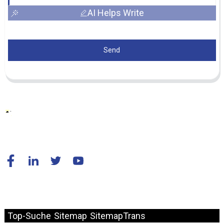
AI Helps Write
Send
© Copyright – 2010–2024: Alle Rechte vorbehalten.
Top-Suche
Sitemap
SitemapTrans