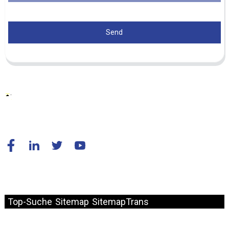
Send
© Copyright – 2010–2024: Alle Rechte vorbehalten.
Top-Suche
Sitemap
SitemapTrans