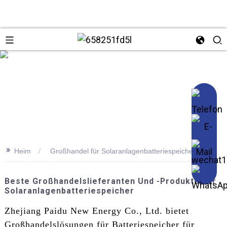
se
>>
Heim
Großhandel für Solaranlagenbatteriespeicher
Beste Großhandelslieferanten Und -produkte Für
Solaranlagenbatteriespeicher
Zhejiang Paidu New Energy Co., Ltd. bietet
Großhandelslösungen für Batteriespeicher für