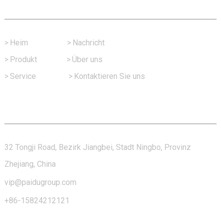
Schneller Link
>
Heim
>
Nachricht
>
Produkt
>
Über uns
>
Service
>
Kontaktieren Sie uns
Kontaktieren Sie Uns
32 Tongji Road, Bezirk Jiangbei, Stadt Ningbo, Provinz
Zhejiang, China
vip@paidugroup.com
+86-15824212121