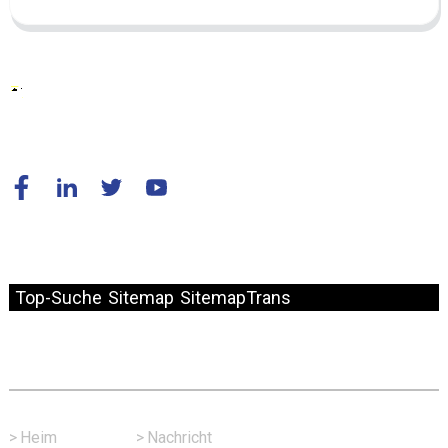
© Copyright – 2010–2024: Alle Rechte vorbehalten.
Top-Suche
Sitemap
SitemapTrans
Schneller Link
>
Heim
>
Nachricht