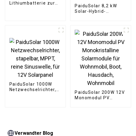
Lithiumbatterie zur
PaiduSolar 8,2 kW
Wandmontage, 48 V,
Solar-Hybrid-
200 Ah, 10 kWh,
Wechselrichter mit
Stromspeicher für
integriertem
Zuhause,
Laderegler und
Solarenergiesystem
reinem Sinus-
Wechselrichter zur
Energiespeicherung
zu Hause
PaiduSolar 1000W
Netzwechselrichter,
PaiduSolar 200W 12V
stapelbar, MPPT,
Monomodul PV
reine Sinuswelle, für
Monokristalline
12V Solarpanel
Solarmodule für
Wohnmobil, Boot,
Hausdach, Wohnmobil
Verwandter Blog