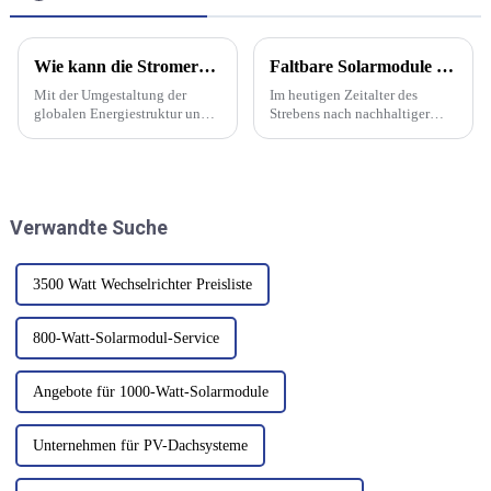
Wie kann die Stromerzeugung durch Photovoltaik verbessert werden?
Faltbare Solarmodule – eine tragbare und effiziente neue Energieoption
Mit der Umgestaltung der
Im heutigen Zeitalter des
globalen Energiestruktur und
Strebens nach nachhaltiger
der energischen Förderung
Energie spielt Solarenergie als
sauberer Energien nimmt die
saubere und erneuerbare
Größe der Stromerzeugung von
Energiequelle eine immer
Photovoltaikkraftwerken als
wichtigere Rolle. Das
wichtiger Bestandteil grüner
Aufkommen faltbarer
Verwandte Suche
Energie zu.
Solarmodule hat neue...
3500 Watt Wechselrichter Preisliste
800-Watt-Solarmodul-Service
Angebote für 1000-Watt-Solarmodule
Unternehmen für PV-Dachsysteme